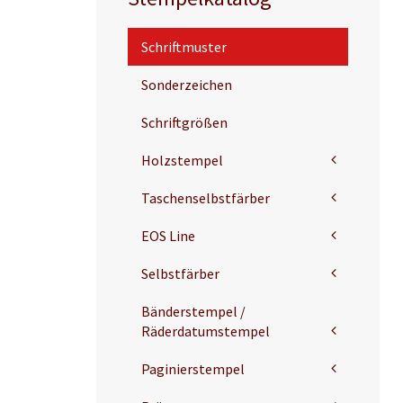
Schriftmuster
Sonderzeichen
Schriftgrößen
Holzstempel
Stempelmuster
Taschenselbstfärber
Lagerstempel
Taschenselbstfärber
EOS Line
Taschenselbstfärber
EOS-Rechteckig
Selbstfärber
Taschenselbstfärber
EOS-Rechteckig
Pocket
Selbstfärber
Bänderstempel /
EOS-X-Large
Taschenselbstfärber
Räderdatumstempel
Selbstfärber
Selbstfärber
Räderdatumstempel
Paginierstempel
Selbstfärber
Datumstempel