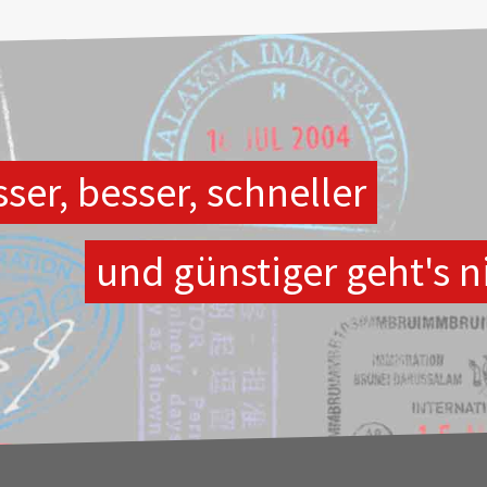
ser, besser, schneller
und günstiger geht's n